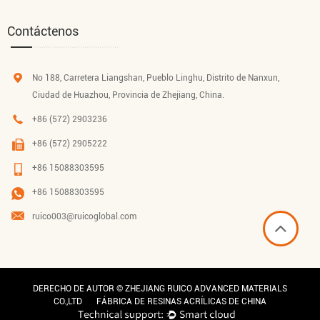
Contáctenos
No 188, Carretera Liangshan, Pueblo Linghu, Distrito de Nanxun,
Ciudad de Huazhou, Provincia de Zhejiang, China.
+86 (572) 2903236
+86 (572) 2905222
+86 15088303595
+86 15088303595
ruico003@ruicoglobal.com
DERECHO DE AUTOR ©
ZHEJIANG RUICO ADVANCED MATERIALS
CO.,LTD
FÁBRICA DE RESINAS ACRÍLICAS DE CHINA